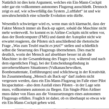
Natürlich ist dies kein Argument, welches ein Ein-Mann-Cockpit
oder gar ein vollkommen autonomes Flugzeug ausschließt. Dennoch
zeigt es auf, wie schwerfällig das System „Luftfahrt“ ist und wie
unwahrscheinlich eine schnelle Evolution sein dürfte.
Wesentlich schwieriger wird es, wenn man sich klarmacht, dass der
Faktor Mensch immer als Back-up agiert, sobald die Maschine nicht
mehr weiterweiß. So kommt es in Airline-Cockpits nicht selten vor,
dass der Bordcomputer (FMS) und damit der Autopilot nicht wie
erwartet reagieren, die Piloten sich anschließend die rhetorische
Frage „Was zum Teufel macht
es
jetzt?“ stellen und schließlich
selbst die Steuerung des Flugzeugs übernehmen. Dies macht
deutlich, worin der Mensch auf absehbare besser ist als die
Maschine: in der Gesamtleitung des Fluges (vor, während und nach
dem eigentlichen Flug), bei der Entscheidungsfindung in
unvorhersehbaren Situationen (Vulkanaschewolken,
Bombenattentate, Entführungen) und schlichtweg in der Kreativität.
Im Zusammenhang „Mensch als Back-up“ darf zudem nicht
vergessen werden, dass ein Ein-Mann-Flugzeug im Falle einer Pilot
Incapacitation - also dem Ausfall eines Piloten - in der Lage sein
muss, vollkommen autonom zu fliegen. Ein Single-Pilot-Airliner
muss daher von Haus aus die Voraussetzungen eines autonomen
Flugzeugs erfüllen. Fraglich ist daher, ob es überhaupt so etwas wie
ein Ein-Mann-Cockpit geben wird.