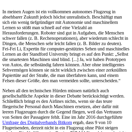
In meinen Augen ist ein vollkommen autonomes Flugzeug in
absehbarer Zukunft jedoch höchst unrealistisch. Beschäftigt man
sich ein wenig tiefgründiger mit Autonomie und maschinellem
Lernen so stößt man schnell auf eine Vielzahl an
Herausforderungen. Roboter sind gut in Aufgaben, die Menschen
schwer fallen (z. B. Rechenoperationen), aber wiederum schlecht in
Dingen, die Menschen sehr leicht fallen (z. B. Bilder zu deuten).
Fei-Fei Li, Expertin für computer-gestütztes Sehen und maschinelles
Lernen an der Standford University bringt es auf den Punkt: „Selbst
die smartesten Maschinen sind blind. [...] Ja, wir haben Prototypen
von Autos, die selbständig fahren können. Aber ohne intelligentes
Sehvermögen können sie nicht wirklich zwischen einer zerknüllten
Papiertüte auf der Straße, die man überfahren kann, und einem
Felsen dieser Größe, den man vermeiden sollte, unterscheiden.“
Neben all den technischen Hürden müssen natürlich auch
gesellschaftliche Aspekte in dieser Debatte berücksichtigt werden.
Schließlich bringt es den Airlines nichts, wenn sie das teure
fliegerische Personal durch Maschinen ersetzen, aber dafür mit
leeren Flugzeugen durch die Gegend fliegen, weil das Vertrauen
von Seiten der Passagiere fehlt. Eine im Jahr 2016 durchgeführte
Umfrage des Digitalverbands Bitkom
ergab, dass 9 von 10
Flugreisenden, derzeit nicht in ein Flugzeug ohne Pilot steigen