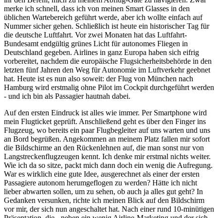
merke ich schnell, dass ich von meinen Smart Glasses in den
üblichen Wartebereich geführt werde, aber ich wollte einfach auf
Nummer sicher gehen. Schließlich ist heute ein historischer Tag für
die deutsche Luftfahrt. Vor zwei Monaten hat das Luftfahrt-
Bundesamt endgültig grünes Licht für autonomes Fliegen in
Deutschland gegeben. Airlines in ganz Europa haben sich eifrig
vorbereitet, nachdem die europäische Flugsicherheitsbehörde in den
letzten fünf Jahren den Weg für Autonomie im Luftverkehr geebnet
hat. Heute ist es nun also soweit: der Flug von München nach
Hamburg wird erstmalig ohne Pilot im Cockpit durchgeführt werden
- und ich bin als Passagier hautnah dabei.
Auf den ersten Eindruck ist alles wie immer. Per Smartphone wird
mein Flugticket geprüft. Anschließend geht es über den Finger ins
Flugzeug, wo bereits ein paar Flugbegleiter auf uns warten und uns
an Bord begrüßen. Angekommen an meinem Platz fallen mir sofort
die Bildschirme an den Rückenlehnen auf, die man sonst nur von
Langstreckenflugzeugen kennt. Ich denke mir erstmal nichts weiter.
Wie ich da so sitze, packt mich dann doch ein wenig die Aufregung.
War es wirklich eine gute Idee, ausgerechnet als einer der ersten
Passagiere autonom herumgeflogen zu werden? Hätte ich nicht
lieber abwarten sollen, um zu sehen, ob auch ja alles gut geht? In
Gedanken versunken, richte ich meinen Blick auf den Bildschirm
vor mir, der sich nun angeschaltet hat. Nach einer rund 10-minütigen
Präsentation, die - neben ein wenig Airline-Marketing und der sich