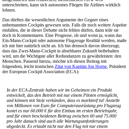
unterschreiten, kann sich autonomes Fliegen für Airlines wirklich
lohnen.
Das dürften die wesentlichen Argumente der Gegner eines
unbemannten Cockpits gewesen sein. Falls dir noch weitere Aspekte
einfallen, die in dieser Debatte nicht fehlen dürfen, dann teile sie
doch in Kommentaren. Eine Prognose, ob und wenn ja, wann das
Ein-Mann-Cockpit oder autonome Flugzeuge Realität werden, maße
ich mir hier natürlich nicht an. Ich bin dennoch davon überzeugt,
dass das Zwei-Mann-Cockpit in absehbarer Zukunft beibehalten
wird, um die Wichtigste aller Redundanzen zu gewährleisten: den
Menschen. Passend hierzu, möchte ich diesen Beitrag mit
folgendem, leicht ironischen
Zitat von Kapitän Jon Horne
, Präsident
der European Cockpit Association (ECA):
In der ECA-Zentrale haben wir im Geheimen ein Produkt
entwickelt, das den Betrieb mit nur einem Piloten ermöglicht,
und können mit Stolz verkünden, dass es marktreif ist! Anstelle
von Millionen von Euro für Computerausrüstung pro Flugzeug
kostet es nur 60.000 € für den Einbau im ersten Betriebsjahr,
und für einen bescheidenen Beitrag zwischen 60 und 75.000
pro Jahr danach sind auch alle Wartungsanforderungen
abgedeckt. Es erlaubt nicht nur den Flug mit nur einem