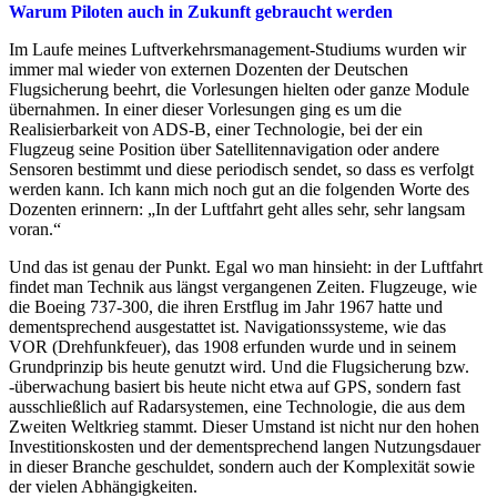
Warum Piloten auch in Zukunft gebraucht werden
Im Laufe meines Luftverkehrsmanagement-Studiums wurden wir
immer mal wieder von externen Dozenten der Deutschen
Flugsicherung beehrt, die Vorlesungen hielten oder ganze Module
übernahmen. In einer dieser Vorlesungen ging es um die
Realisierbarkeit von ADS-B, einer Technologie, bei der ein
Flugzeug seine Position über Satellitennavigation oder andere
Sensoren bestimmt und diese periodisch sendet, so dass es verfolgt
werden kann. Ich kann mich noch gut an die folgenden Worte des
Dozenten erinnern: „In der Luftfahrt geht alles sehr, sehr langsam
voran.“
Und das ist genau der Punkt. Egal wo man hinsieht: in der Luftfahrt
findet man Technik aus längst vergangenen Zeiten. Flugzeuge, wie
die Boeing 737-300, die ihren Erstflug im Jahr 1967 hatte und
dementsprechend ausgestattet ist. Navigationssysteme, wie das
VOR (Drehfunkfeuer), das 1908 erfunden wurde und in seinem
Grundprinzip bis heute genutzt wird. Und die Flugsicherung bzw.
-überwachung basiert bis heute nicht etwa auf GPS, sondern fast
ausschließlich auf Radarsystemen, eine Technologie, die aus dem
Zweiten Weltkrieg stammt. Dieser Umstand ist nicht nur den hohen
Investitionskosten und der dementsprechend langen Nutzungsdauer
in dieser Branche geschuldet, sondern auch der Komplexität sowie
der vielen Abhängigkeiten.