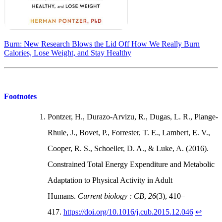
Burn: New Research Blows the Lid Off How We Really Burn
Calories, Lose Weight, and Stay Healthy
Footnotes
Pontzer, H., Durazo-Arvizu, R., Dugas, L. R., Plange-
Rhule, J., Bovet, P., Forrester, T. E., Lambert, E. V.,
Cooper, R. S., Schoeller, D. A., & Luke, A. (2016).
Constrained Total Energy Expenditure and Metabolic
Adaptation to Physical Activity in Adult
Humans.
Current biology : CB
,
26
(3), 410–
417.
https://doi.org/10.1016/j.cub.2015.12.046
↩