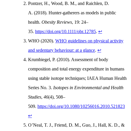
Pontzer, H., Wood, B. M., and Raichlen, D.
A. (2018). Hunter-gatherers as models in public
health.
Obesity Reviews
, 19: 24–
35.
https://doi.org/10.1111/obr.12785
.
↩
WHO (2020).
WHO guidelines on physical activity
and sedentary behaviour: at a glance
.
↩
Krumbiegel, P. (2010). Assessment of body
composition and total energy expenditure in humans
using stable isotope techniques; IAEA Human Health
Series No. 3.
Isotopes in Environmental and Health
Studies
,
46
(4), 508–
509.
https://doi.org/10.1080/10256016.2010.521823
↩
O’Neal, T. J., Friend, D. M., Guo, J., Hall, K. D., &