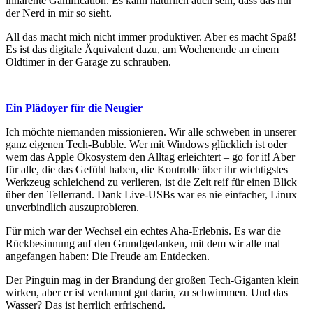
inhärente Gamification. Es kann natürlich auch sein, dass das nur
der Nerd in mir so sieht.
All das macht mich nicht immer produktiver. Aber es macht Spaß!
Es ist das digitale Äquivalent dazu, am Wochenende an einem
Oldtimer in der Garage zu schrauben.
Ein Plädoyer für die Neugier
Ich möchte niemanden missionieren. Wir alle schweben in unserer
ganz eigenen Tech-Bubble. Wer mit Windows glücklich ist oder
wem das Apple Ökosystem den Alltag erleichtert – go for it! Aber
für alle, die das Gefühl haben, die Kontrolle über ihr wichtigstes
Werkzeug schleichend zu verlieren, ist die Zeit reif für einen Blick
über den Tellerrand. Dank Live-USBs war es nie einfacher, Linux
unverbindlich auszuprobieren.
Für mich war der Wechsel ein echtes Aha-Erlebnis. Es war die
Rückbesinnung auf den Grundgedanken, mit dem wir alle mal
angefangen haben: Die Freude am Entdecken.
Der Pinguin mag in der Brandung der großen Tech-Giganten klein
wirken, aber er ist verdammt gut darin, zu schwimmen. Und das
Wasser? Das ist herrlich erfrischend.