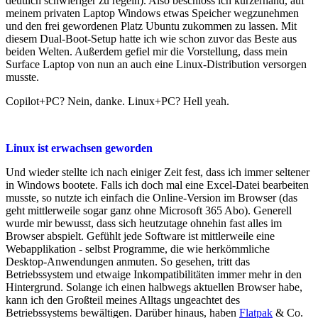
deutlich schwieriger zu regeln). Also beschloss ich kurzerhand, auf
meinem privaten Laptop Windows etwas Speicher wegzunehmen
und den frei gewordenen Platz Ubuntu zukommen zu lassen. Mit
diesem Dual-Boot-Setup hatte ich wie schon zuvor das Beste aus
beiden Welten. Außerdem gefiel mir die Vorstellung, dass mein
Surface Laptop von nun an auch eine Linux-Distribution versorgen
musste.
Copilot+PC? Nein, danke. Linux+PC? Hell yeah.
Linux ist erwachsen geworden
Und wieder stellte ich nach einiger Zeit fest, dass ich immer seltener
in Windows bootete. Falls ich doch mal eine Excel-Datei bearbeiten
musste, so nutzte ich einfach die Online-Version im Browser (das
geht mittlerweile sogar ganz ohne Microsoft 365 Abo). Generell
wurde mir bewusst, dass sich heutzutage ohnehin fast alles im
Browser abspielt. Gefühlt jede Software ist mittlerweile eine
Webapplikation - selbst Programme, die wie herkömmliche
Desktop-Anwendungen anmuten. So gesehen, tritt das
Betriebssystem und etwaige Inkompatibilitäten immer mehr in den
Hintergrund. Solange ich einen halbwegs aktuellen Browser habe,
kann ich den Großteil meines Alltags ungeachtet des
Betriebssystems bewältigen. Darüber hinaus, haben
Flatpak
& Co.