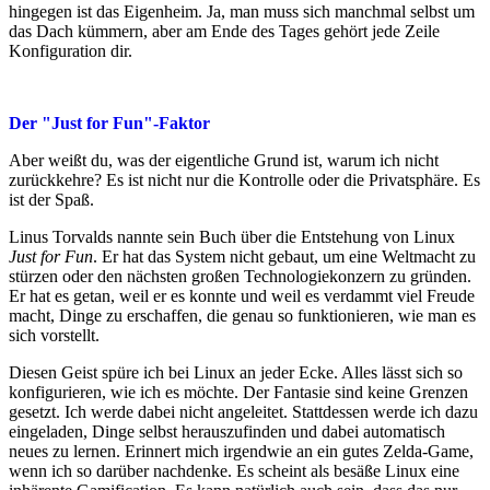
hingegen ist das Eigenheim. Ja, man muss sich manchmal selbst um
das Dach kümmern, aber am Ende des Tages gehört jede Zeile
Konfiguration dir.
Der "Just for Fun"-Faktor
Aber weißt du, was der eigentliche Grund ist, warum ich nicht
zurückkehre? Es ist nicht nur die Kontrolle oder die Privatsphäre. Es
ist der Spaß.
Linus Torvalds nannte sein Buch über die Entstehung von Linux
Just for Fun
. Er hat das System nicht gebaut, um eine Weltmacht zu
stürzen oder den nächsten großen Technologiekonzern zu gründen.
Er hat es getan, weil er es konnte und weil es verdammt viel Freude
macht, Dinge zu erschaffen, die genau so funktionieren, wie man es
sich vorstellt.
Diesen Geist spüre ich bei Linux an jeder Ecke. Alles lässt sich so
konfigurieren, wie ich es möchte. Der Fantasie sind keine Grenzen
gesetzt. Ich werde dabei nicht angeleitet. Stattdessen werde ich dazu
eingeladen, Dinge selbst herauszufinden und dabei automatisch
neues zu lernen. Erinnert mich irgendwie an ein gutes Zelda-Game,
wenn ich so darüber nachdenke. Es scheint als besäße Linux eine