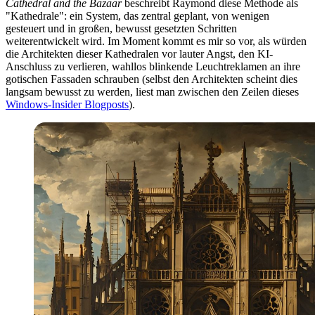
Cathedral and the Bazaar
beschreibt Raymond diese Methode als
"Kathedrale": ein System, das zentral geplant, von wenigen
gesteuert und in großen, bewusst gesetzten Schritten
weiterentwickelt wird. Im Moment kommt es mir so vor, als würden
die Architekten dieser Kathedralen vor lauter Angst, den KI-
Anschluss zu verlieren, wahllos blinkende Leuchtreklamen an ihre
gotischen Fassaden schrauben (selbst den Architekten scheint dies
langsam bewusst zu werden, liest man zwischen den Zeilen dieses
Windows-Insider Blogposts
).