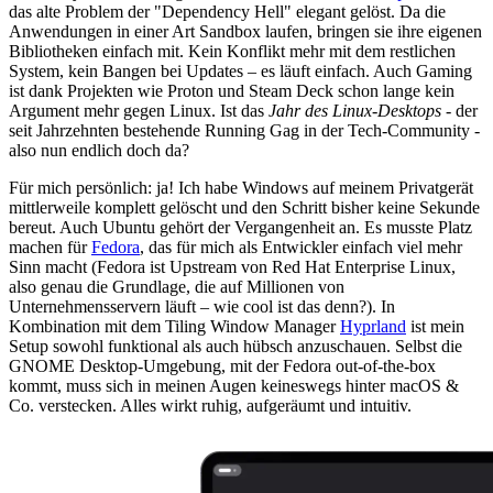
das alte Problem der "Dependency Hell" elegant gelöst. Da die
Anwendungen in einer Art Sandbox laufen, bringen sie ihre eigenen
Bibliotheken einfach mit. Kein Konflikt mehr mit dem restlichen
System, kein Bangen bei Updates – es läuft einfach. Auch Gaming
ist dank Projekten wie Proton und Steam Deck schon lange kein
Argument mehr gegen Linux. Ist das
Jahr des Linux-Desktops
- der
seit Jahrzehnten bestehende Running Gag in der Tech-Community -
also nun endlich doch da?
Für mich persönlich: ja! Ich habe Windows auf meinem Privatgerät
mittlerweile komplett gelöscht und den Schritt bisher keine Sekunde
bereut. Auch Ubuntu gehört der Vergangenheit an. Es musste Platz
machen für
Fedora
, das für mich als Entwickler einfach viel mehr
Sinn macht (Fedora ist Upstream von Red Hat Enterprise Linux,
also genau die Grundlage, die auf Millionen von
Unternehmensservern läuft – wie cool ist das denn?). In
Kombination mit dem Tiling Window Manager
Hyprland
ist mein
Setup sowohl funktional als auch hübsch anzuschauen. Selbst die
GNOME Desktop-Umgebung, mit der Fedora out-of-the-box
kommt, muss sich in meinen Augen keineswegs hinter macOS &
Co. verstecken. Alles wirkt ruhig, aufgeräumt und intuitiv.