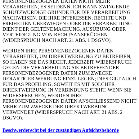
PERSONENBEZOGENEN DATEN NICHT MEHR
VERARBEITEN, ES SEI DENN, ICH KANN ZWINGENDE
SCHUTZWÜRDIGE GRÜNDE FÜR DIE VERARBEITUNG
NACHWEISEN, DIE IHRE INTERESSEN, RECHTE UND
FREIHEITEN ÜBERWIEGEN ODER DIE VERARBEITUNG
DIENT DER GELTENDMACHUNG, AUSÜBUNG ODER
VERTEIDIGUNG VON RECHTSANSPRÜCHEN
(WIDERSPRUCH NACH ART. 21 ABS. 1 DSGVO).
WERDEN IHRE PERSONENBEZOGENEN DATEN
VERARBEITET, UM DIREKTWERBUNG ZU BETREIBEN,
SO HABEN SIE DAS RECHT, JEDERZEIT WIDERSPRUCH
GEGEN DIE VERARBEITUNG SIE BETREFFENDER
PERSONENBEZOGENER DATEN ZUM ZWECKE
DERARTIGER WERBUNG EINZULEGEN; DIES GILT AUCH
FÜR DAS PROFILING, SOWEIT ES MIT SOLCHER
DIREKTWERBUNG IN VERBINDUNG STEHT. WENN SIE
WIDERSPRECHEN, WERDEN IHRE
PERSONENBEZOGENEN DATEN ANSCHLIESSEND NICHT
MEHR ZUM ZWECKE DER DIREKTWERBUNG
VERWENDET (WIDERSPRUCH NACH ART. 21 ABS. 2
DSGVO).
Beschwerde­recht bei der zuständigen Aufsichts­behörde